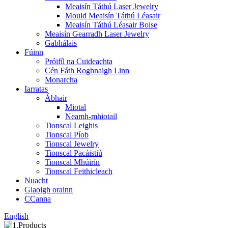
Meaisín Táthú Laser Jewelry
Mould Meaisín Táthú Léasair
Meaisín Táthú Léasair Boise
Meaisín Gearradh Laser Jewelry
Gabhálais
Fúinn
Próifíl na Cuideachta
Cén Fáth Roghnaigh Linn
Monarcha
Iarratas
Ábhair
Miotal
Neamh-mhiotail
Tionscal Leighis
Tionscal Píob
Tionscal Jewelry
Tionscal Pacáistiú
Tionscal Mhúirín
Tionscal Feithicleach
Nuacht
Glaoigh orainn
CCanna
English