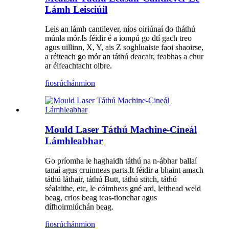
Lámh Leisciúil
Leis an lámh cantilever, níos oiriúnaí do tháthú
múnla mór.Is féidir é a iompú go dtí gach treo
agus uillinn, X, Y, ais Z soghluaiste faoi shaoirse,
a réiteach go mór an táthú deacair, feabhas a chur
ar éifeachtacht oibre.
fiosrúchán
mion
Mould Laser Táthú Machine-Cineál
Lámhleabhar
Go príomha le haghaidh táthú na n-ábhar ballaí
tanaí agus cruinneas parts.It féidir a bhaint amach
táthú láthair, táthú Butt, táthú stitch, táthú
séalaithe, etc, le cóimheas gné ard, leithead weld
beag, crios beag teas-tionchar agus
dífhoirmiúchán beag.
fiosrúchán
mion