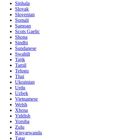
Sinhala
Slovak
Slovenian
Somali
Samoan
Scots Gaelic
Shona
Sindhi
Sundanese
Swahili
Tajik
Tamil
Telugu
Thai
Ukrainian
Urdu
Uzbek
Vietnamese
Welsh
Xhosa
Yiddish
Yoruba
Zulu
Kinyarwanda
Tatar