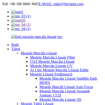
Teil: +86 186 6666 3845
E-MAIL: mike@beclaser.com
Baile
Táirgí
Meaisín Marcála Léasair
Meaisín Marcála Léasair Fiber
CO2 Meaisín Marcála Léasair
Meaisín Marcála Léasair UV
Ar Líne Meaisín Marcála Léasair Eitilte
Meaisín Léasair Feidhmeach
Meaisín Marcála Léasair Snáithín Dath
MOPA
Meaisín Marcáil Léasair Auto Focus
Meaisín Marcála Léasair Seasamh
Amhairc CCD
Meaisín Marcála Léasair 3D
Meaisín Táthú Léasair