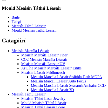
Mould Meaisín Táthú Léasair
Baile
Táirgí
Meaisín Táthú Léasair
Mould Meaisín Táthú Léasair
Catagóirí
Meaisín Marcála Léasair
Meaisín Marcála Léasair Fiber
CO2 Meaisín Marcála Léasair
Meaisín Marcála Léasair UV
Ar Líne Meaisín Marcála Léasair Eitilte
Meaisín Léasair Feidhmeach
Meaisín Marcála Léasair Snáithín Dath MOPA
Meaisín Marcáil Léasair Auto Focus
Meaisín Marcála Léasair Seasamh Amhairc CCD
Meaisín Marcála Léasair 3D
Meaisín Táthú Léasair
Meaisín Táthú Laser Jewelry
Mould Meaisín Táthú Léasair
Meaisín Táthú Léasair Boise