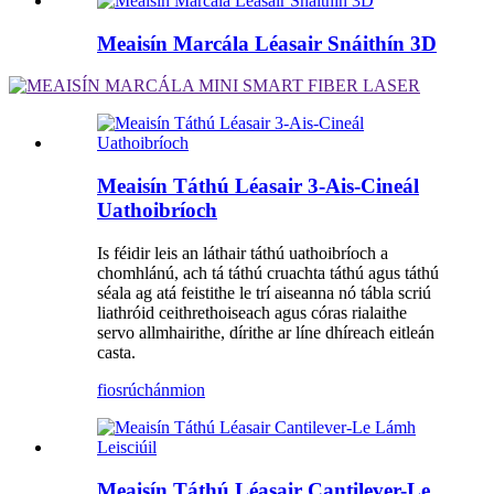
Meaisín Marcála Léasair Snáithín 3D
Meaisín Táthú Léasair 3-Ais-Cineál
Uathoibríoch
Is féidir leis an láthair táthú uathoibríoch a
chomhlánú, ach tá táthú cruachta táthú agus táthú
séala ag atá feistithe le trí aiseanna nó tábla scriú
liathróid ceithrethoiseach agus córas rialaithe
servo allmhairithe, dírithe ar líne dhíreach eitleán
casta.
fiosrúchán
mion
Meaisín Táthú Léasair Cantilever-Le