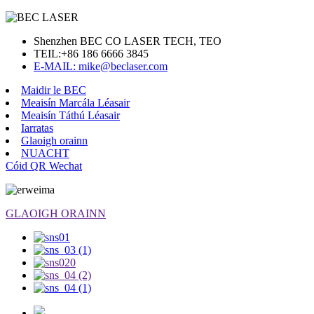
Shenzhen BEC CO LASER TECH, TEO
TEIL:
+86 186 6666 3845
E-MAIL: mike@beclaser.com
Maidir le BEC
Meaisín Marcála Léasair
Meaisín Táthú Léasair
Iarratas
Glaoigh orainn
NUACHT
Cóid QR Wechat
GLAOIGH ORAINN